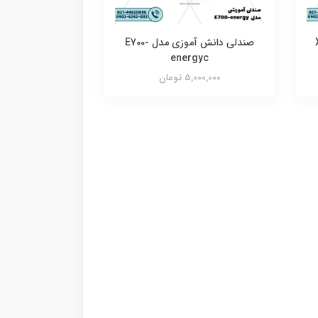
X-
صندلی دانش آموزی مدل E700-
energyc
5,000,000 تومان