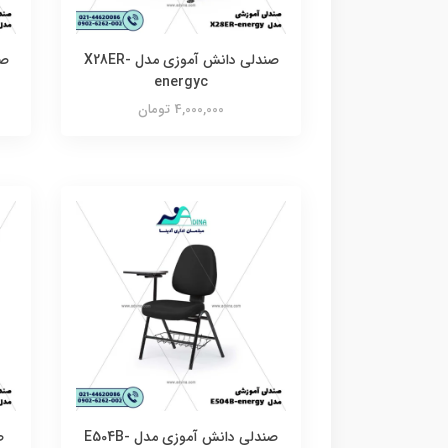
صندلی دانش آموزی مدل X28ER-
energyc
4,000,000 تومان
صندلی دانش آموزی مدل E504B-