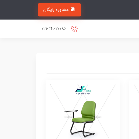
مشاوره رایگان
021-44620086