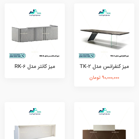
ميز كنفرانس مدل TK-2
میز کانتر مدل RK-6
90,000,000 تومان