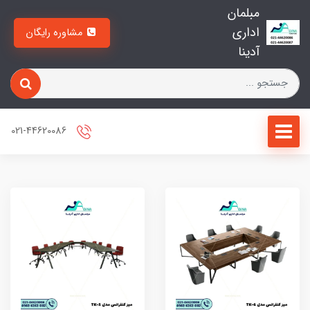
مبلمان
اداری
مشاوره رایگان
آدینا
021-44620086