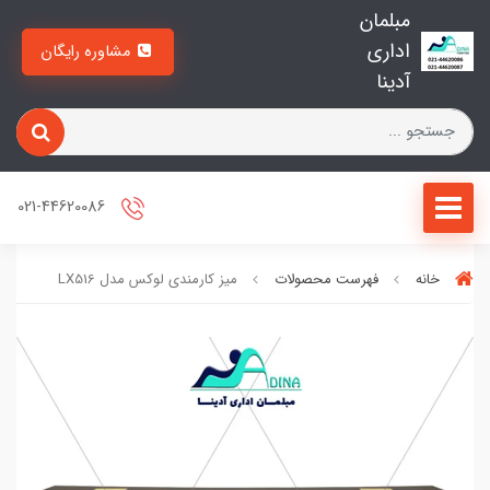
مبلمان
اداری
مشاوره رایگان
آدینا
021-44620086
خانه
فهرست محصولات
میز کارمندی لوکس مدل LX516