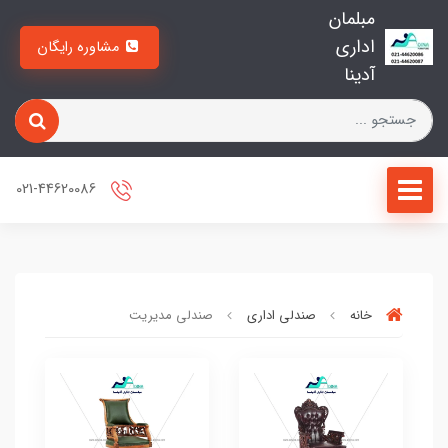
مبلمان
اداری
مشاوره رایگان
آدینا
021-44620086
خانه
صندلی اداری
صندلی مدیریت