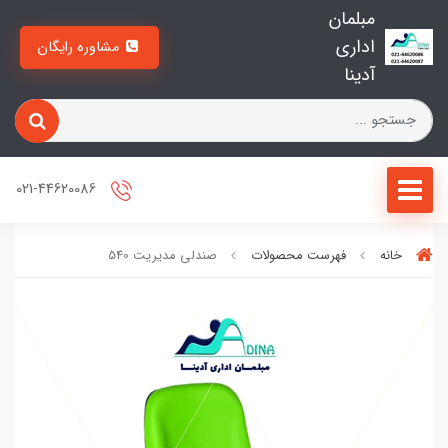
مبلمان
اداری
مشاوره رایگان
آدینا
021-44620086
خانه
فهرست محصولات
صندلی مدیریت 540