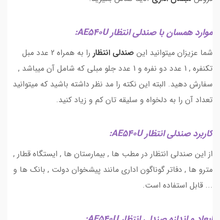
موارد همسان با صندلی انتظار AE540U:
شما عزیزان میتوانید این
صندلی انتظار
را به همراه 2 عدد مبل
تکنفره , 1 عدد دو نفره و 1 عدد جلو مبلی که شامل آن میباشد ,
سفارش دهید. البته این نکته را مد نظر داشته باشید که میتوانید
تعداد آن را به دلخواه و سلیقه تان کم و زیاد کنید.
کاربرد صندلی انتظار AE540U:
از این صندلی انتظار در مطب ها , بیمارستان ها , ایستگاه قطار ,
مترو ها , دفاتر گوناگون اداری مانند پیشخوان دولت , بانک ها و
... قابل استفاده است.
ابعاد و اندازه صندلی انتظار AE540U: