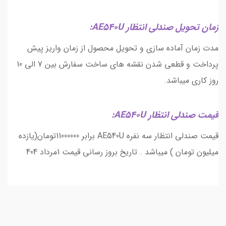
زمان تحویل صندلی انتظار AE540U:
مدت زمان آماده سازی و تحویل محصول از زمان واریز پیش
پرداخت و قطعی شدن نقشه های ساخت سفارش بین 7 الی 10
روز کاری میباشد.
قیمت صندلی انتظار AE540U:
قیمت صندلی انتظار سه نفره AE540U برابر 11000000تومان(یازده
میلیون تومان ) میباشد . تاریخ بروز رسانی قیمت 1مرداد 404