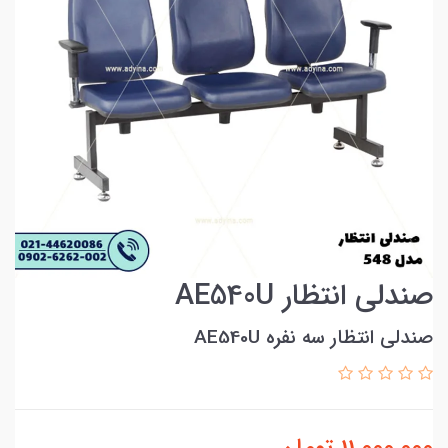
صندلی انتظار AE540U
صندلی انتظار سه نفره AE540U