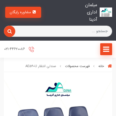
مبلمان
اداری
مشاوره رایگان
آدینا
021-44620086
خانه
فهرست محصولات
صندلی انتظار AE540U