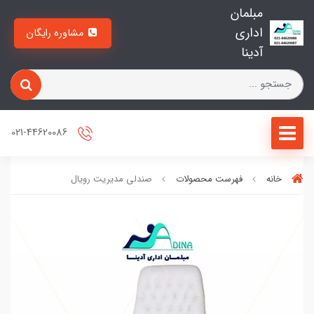
مبلمان
اداری
مشاوره رایگان
آدینا
021-44620086
خانه
فهرست محصولات
صندلی مدیریت رویال