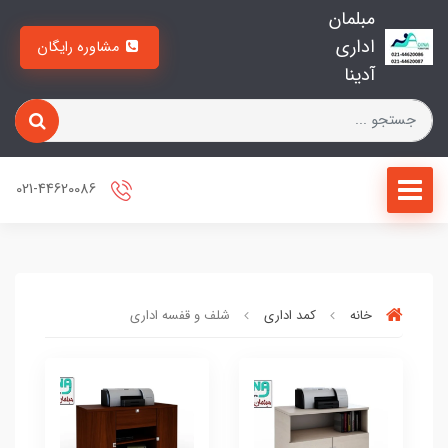
مبلمان
اداری
مشاوره رایگان
آدینا
021-44620086
خانه
کمد اداری
شلف و قفسه اداری