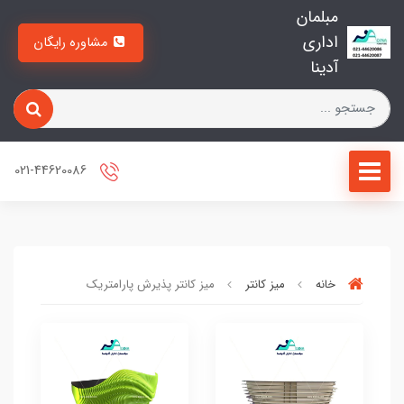
مبلمان
اداری
مشاوره رایگان
آدینا
021-44620086
خانه
میز کانتر
میز کانتر پذیرش پارامتریک