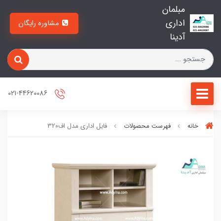
مبلمان
اداری
مشاوره رایگان
آدینا
021-44620086
خانه
فهرست محصولات
فایل اداری مدل اف320