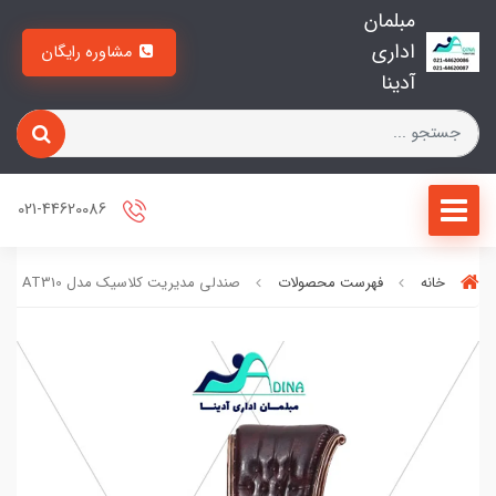
مبلمان
اداری
مشاوره رایگان
آدینا
021-44620086
خانه
فهرست محصولات
صندلی مدیریت کلاسیک مدل AT310