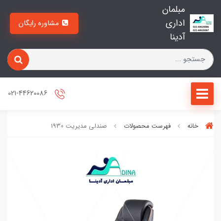
مبلمان
اداری
مشاوره رایگان
آدینا
021-44620086
خانه
فهرست محصولات
صندلی مدیریت 1930