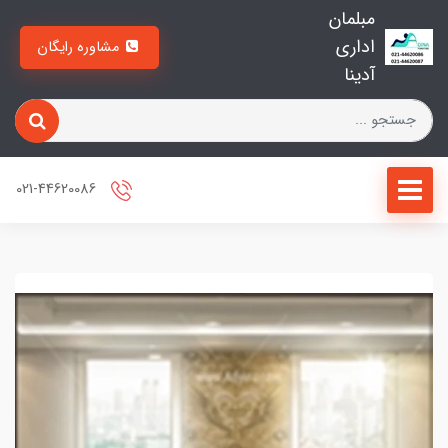
مبلمان
اداری
مشاوره رایگان
آدینا
021-44620086