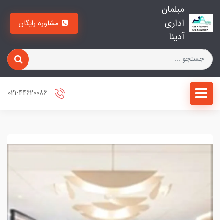
مبلمان
اداری
مشاوره رایگان
آدینا
021-44620086