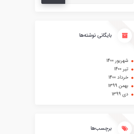
بایگانی نوشته‌ها
شهریور 1400
تير 1400
خرداد 1400
بهمن 1399
دی 1399
برچسب‌ها