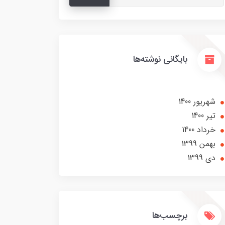
بایگانی نوشته‌ها
شهریور 1400
تير 1400
خرداد 1400
بهمن 1399
دی 1399
برچسب‌ها