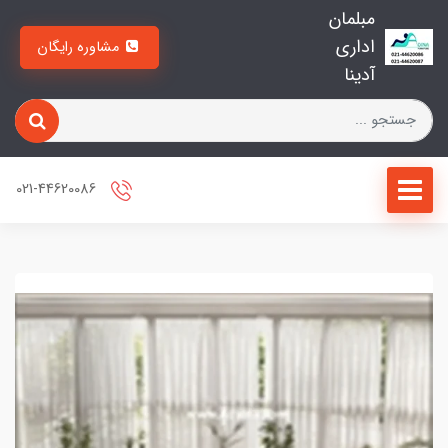
مبلمان
اداری
مشاوره رایگان
آدینا
021-44620086