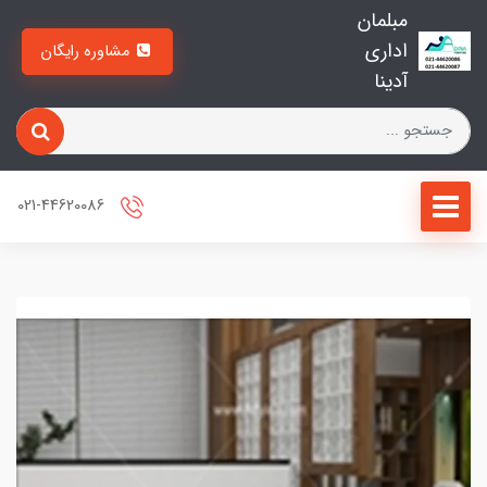
مبلمان
اداری
مشاوره رایگان
آدینا
021-44620086