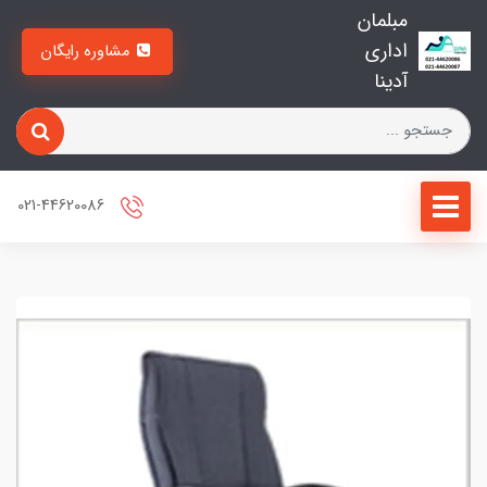
مبلمان
اداری
مشاوره رایگان
آدینا
021-44620086