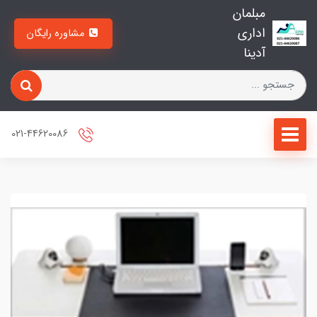
مبلمان
اداری
مشاوره رایگان
آدینا
021-44620086