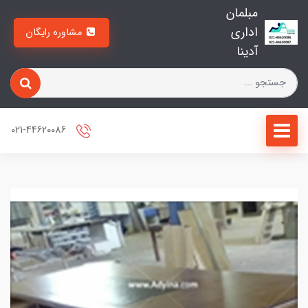
مبلمان
اداری
مشاوره رایگان
آدینا
021-44620086