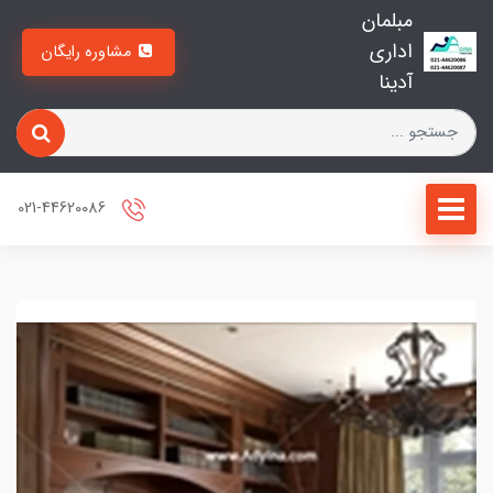
مبلمان
اداری
مشاوره رایگان
آدینا
021-44620086