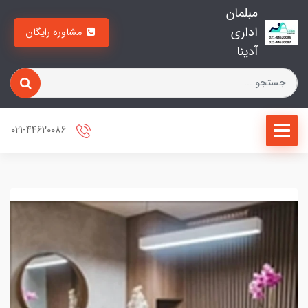
مبلمان
اداری
مشاوره رایگان
آدینا
021-44620086