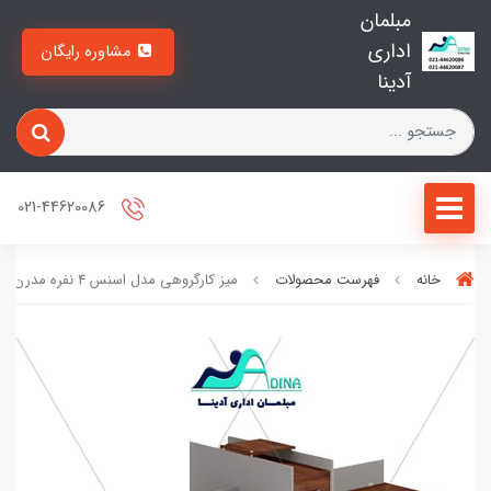
مبلمان
اداری
مشاوره رایگان
آدینا
021-44620086
خانه
فهرست محصولات
ميز كارگروهي مدل اسنس 4 نفره مدرن