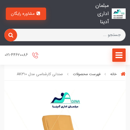
مبلمان
اداری
مشاوره رایگان
آدینا
021-44620086
خانه
فهرست محصولات
صندلی کارشناسی مدل AK310