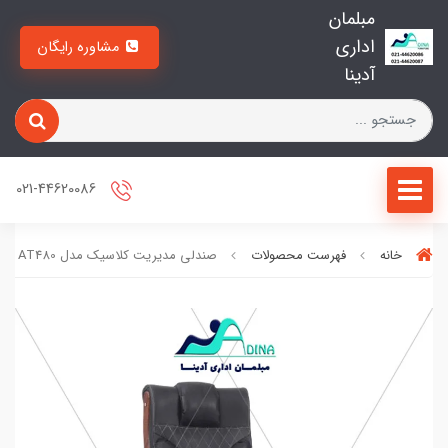
مبلمان
اداری
مشاوره رایگان
آدینا
021-44620086
خانه
فهرست محصولات
صندلی مدیریت کلاسیک مدل AT480