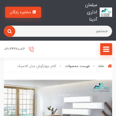
مبلمان
اداری
مشاوره رایگان
آدینا
021-44620086
خانه
فهرست محصولات
کانتر چهارگوش مدل کلاسیک