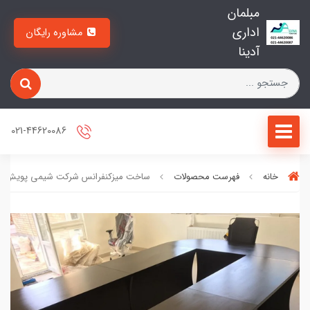
مبلمان
اداری
مشاوره رایگان
آدینا
021-44620086
خانه
فهرست محصولات
ساخت میزکنفرانس شرکت شیمی پویش