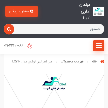
مبلمان
اداری
مشاوره رایگان
آدینا
021-44620086
خانه
فهرست محصولات
ميز كنفرانس لوکس مدل LX310