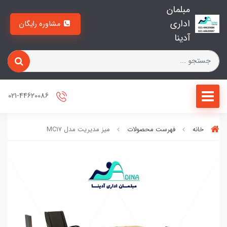
مبلمان
اداری
مشاوره رایگان
آدینا
021-44620086
خانه
فهرست محصولات
میز مدیریت مدل MC17