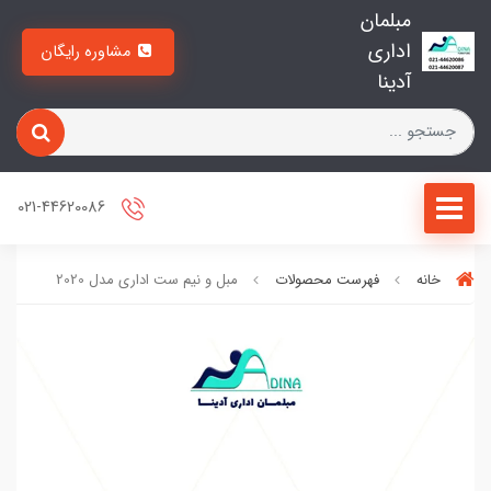
مبلمان
اداری
مشاوره رایگان
آدینا
021-44620086
خانه
فهرست محصولات
مبل و نیم ست اداری مدل 2020