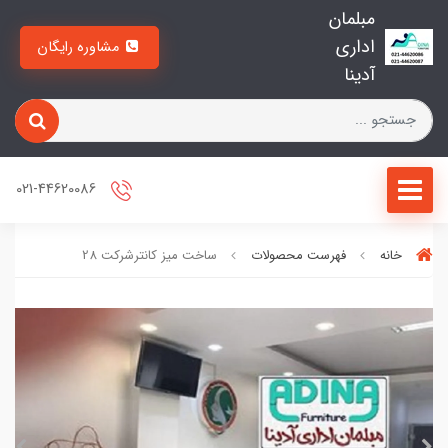
مبلمان
اداری
مشاوره رایگان
آدینا
021-44620086
خانه
فهرست محصولات
ساخت میز کانترشرکت 28