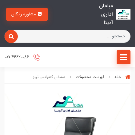
مبلمان
اداری
مشاوره رایگان
آدینا
021-44620086
خانه
فهرست محصولات
صندلی کنفرانس تینو