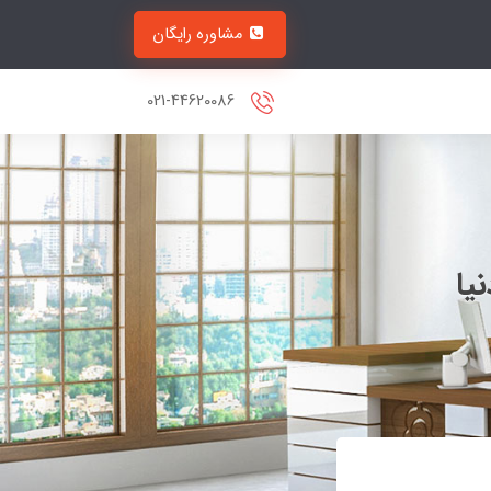
مشاوره رایگان
021-44620086
یا