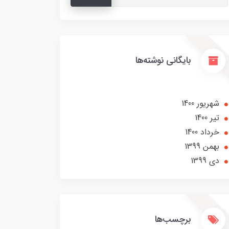
بایگانی نوشته‌ها
شهریور 1400
تير 1400
خرداد 1400
بهمن 1399
دی 1399
برچسب‌ها