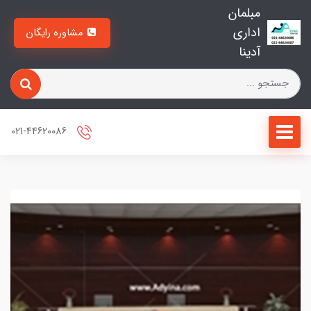
مبلمان
اداری
مشاوره رایگان
آدینا
021-44620086