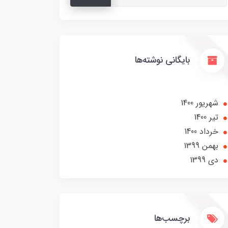
بایگانی نوشته‌ها
شهریور 1400
تير 1400
خرداد 1400
بهمن 1399
دی 1399
برچسب‌ها