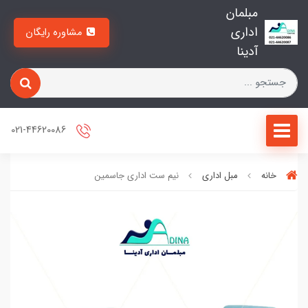
مبلمان
اداری
مشاوره رایگان
آدینا
021-44620086
خانه
مبل اداری
نیم ست اداری جاسمین