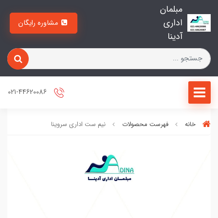
مبلمان
اداری
مشاوره رایگان
آدینا
021-44620086
خانه
فهرست محصولات
نیم ست اداری سروینا