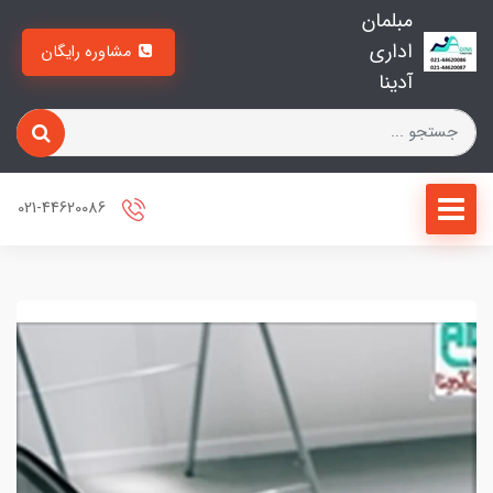
مبلمان
اداری
مشاوره رایگان
آدینا
021-44620086