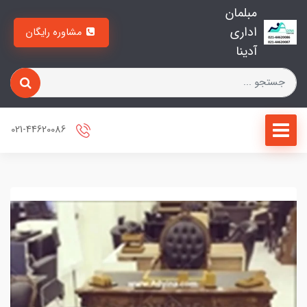
مبلمان
اداری
مشاوره رایگان
آدینا
021-44620086