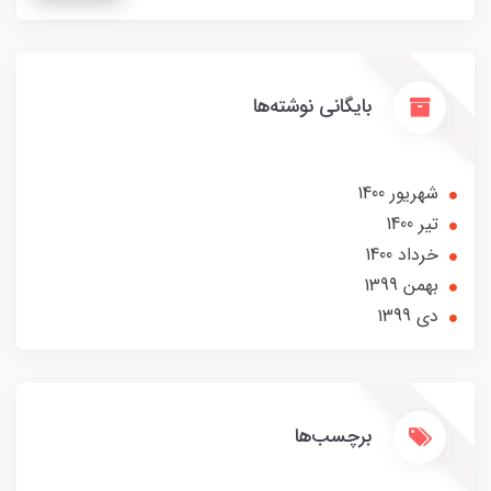
بایگانی نوشته‌ها
شهریور 1400
تير 1400
خرداد 1400
بهمن 1399
دی 1399
برچسب‌ها