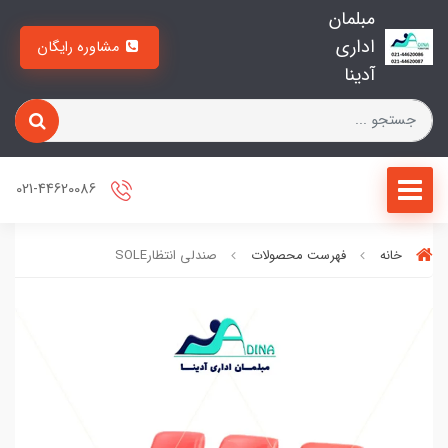
مبلمان
اداری
مشاوره رایگان
آدینا
021-44620086
خانه
فهرست محصولات
صندلی انتظارSOLE