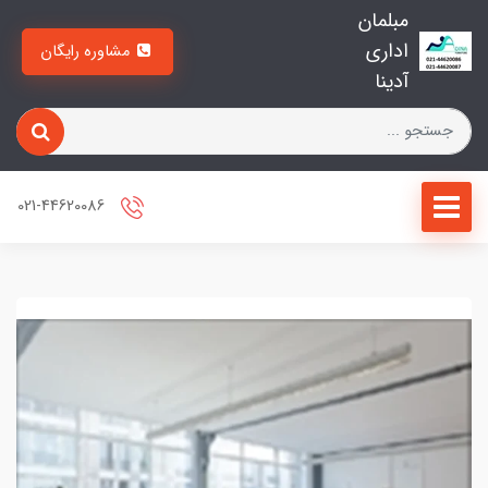
مبلمان
اداری
مشاوره رایگان
آدینا
021-44620086