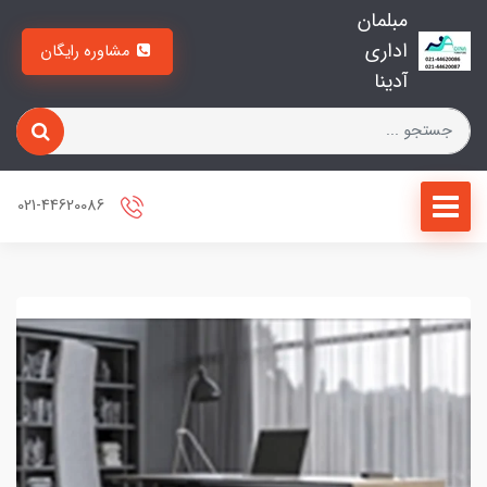
مبلمان
اداری
مشاوره رایگان
آدینا
021-44620086