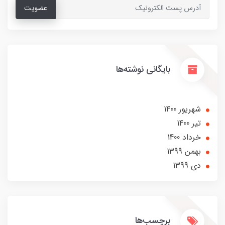
عضویت
بایگانی نوشته‌ها
شهریور 1400
تير 1400
خرداد 1400
بهمن 1399
دی 1399
برچسب‌ها