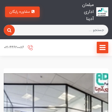
مبلمان
اداری
مشاوره رایگان
آدینا
021-44620086