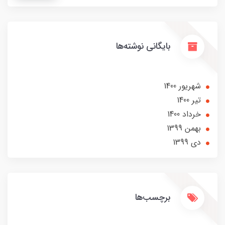
بایگانی نوشته‌ها
شهریور 1400
تير 1400
خرداد 1400
بهمن 1399
دی 1399
برچسب‌ها