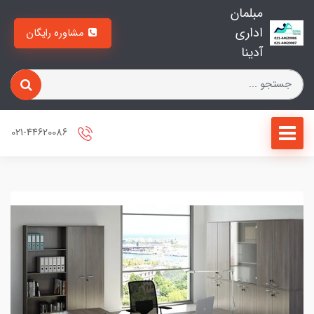
مبلمان
اداری
مشاوره رایگان
آدینا
021-44620086