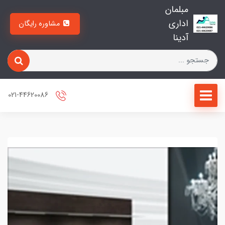
مبلمان
اداری
مشاوره رایگان
آدینا
021-44620086