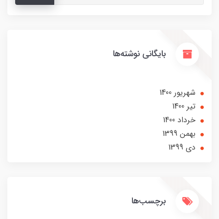
بایگانی نوشته‌ها
شهریور 1400
تير 1400
خرداد 1400
بهمن 1399
دی 1399
برچسب‌ها