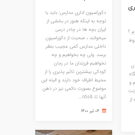
ری
دکوراسیون اداری مدارس: باید با
توجه به اینکه هنوز در بخشی از
ایران بچه ها در چادر درس
م ؟
میخوانند ، صحبت از دکوراسیون
وط
داخلی مدارس کمی عجیب بنظر
برسد. ولی چه بخواهیم و چه
نخواهیم فرزندان ما در زمان
ن
کودکی بیشترین تاثیر پذیری را از
اه
محیط اطراف خود دارند و البته این
 و
موضوع بصورت دائمی نیز در ذهن
رنت
آنها تا &nbs...
از
04 تير 1400