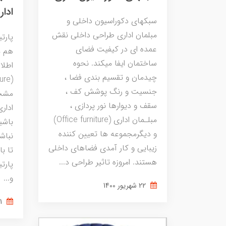
ادار
سبکهای دکوراسیون داخلی و
مبلمان اداری طراحی داخلی نقش
پارت
عمده ای در كيفيت فضای
هم م
ساختمان ايفا ميكند. نحوه
اطلا
چيدمان و تقسيم بندی فضا ،
جنسيت و رنگ پوشش كف ،
مشخص
سقف و ديوارها نور پردازی ،
مبلـمان اداری (Office furniture)
باشید
و دیگرمجموعه ها تعيين كننده
نباش
زيبايي و كار آمدی فضاهای داخلي
تا با
هستند. امروزه تاثير طراحی د...
پارت
و...
22 شهریور 1400
21 شهریور 1400