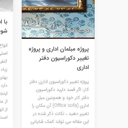
با ا
شوی
انوا
پروژه مبلمان اداری و پروژه
اصلی
تغییر دکوراسیون دفتر
کنفر
اداری
زیاد
بهتر
پروژه تغییر دکوراسیون اداری دفتر
دارد
کار: اگر قصد دارید دکوراسیون
اینج
دفتر کار خود و همچنین مبل
از ع
اداری (Office sofa) آن مکان را
از ا
تغییر دهید ، نکات ذکر شده در
است
این مقاله می تواند کمک شایانی