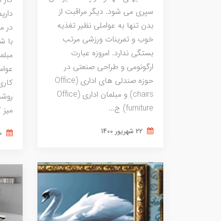
سپری می شود. دیگر مراقبت از
داریم
بدن تنها به عواملی نظیر تغذیه
در م
خوب و تمرینات ورزشی مرتب
با ش
بستگی ندارد. امروزه عبارت
مبلما
ارگونومی و طراحی صنعتی در
عوام
حوزه صندلی های اداری (Office
كاری
chairs) و مبلمان اداری (Office
روشن
furniture) ج...
میز ك
22 شهریور 1400
20 شهریور 1400