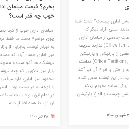
ی
بخرم؟ قیمت مبلمان ادا
خوب چه قدر است؟
یشن اداری چیست؟ شاید شما
انند خیلی افراد دیگر که
مبلمان اداری خوب از کجا بخر
عات جامعی از مبلمان اداری
چون موضوع بحث ما فقط مرب
(Office furniture) ندارند تعریف
به تهران نیست بنابراین از بازار
ی از پارتیشن و پارتیشن
مبل اداری حسن آباد که عمده
اداری (Office Partition) نداشته
فروشگاه ها آنجاست و همچنا
 و حتی با انواع آن نیز آشنا
بازار مبل دلاوران که چند فروشگ
ید. در این نوشته سعی شده
محدود مبل اداری دارد میگذریم
 زبانی ساده مفهوم اینکه
با توجه به در دست بودن اینت
یشن چیست و انواع پارتیشن
در تمام ایران و قابلیت استفاده 
آن توسط همه اقشار جام...
28 تير 1400