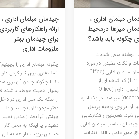
مان مبلمان اداری ،
چیدمان مبلمان اداری ،
مان میزها درمحیط
ارائه راهکارهای کاربردی
ی چگونه باید باشد؟
برای چیدمان بهتر
ملزومات اداری
ین نوشته سعی شده تا
ات و نکات مفیدی در مورد
چگونه مبلمان اداری را بچینیم؟ 
چیدمان مبلمان اداری (Office
شما دفتری برای کار کردن دارید
furniture) که شاخه ای از
یقینا چگونه چیدن آن برای شم
دکوراسیون اداری (Office
بسیار اهمیت خواهد داشت. فا
decoration) میباشد. در یک اداره
از اینکه یک مبل اداری در داخل
ثیر آن بر روی روحیه پرسنل
دفتر موجودتان بچینید و یا
ی شود. همچنین راهکارهایی
چینش آنرا بعد از مدتی تغییر
 چیدمان مناسب مبلمان اداری
دهید و یا اینکه به محل کار
تاق مدیر عامل ، اتاق کنفرانس
جدیدی بروید ، باز هم به این