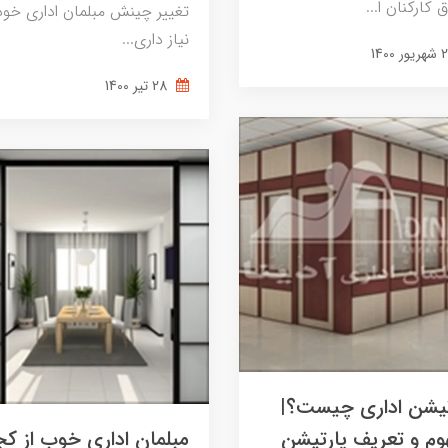
ق کارکنان ا...
تغییر چینش مبلمان اداری خود
نیاز داری...
28 تير 1400
تیشن اداری چیست؟|
وم و تعریف پارتیشن
مبلمان اداری خوب از کج