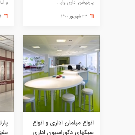
پارتیشن اداری وار...
و اتا
23 شهریور 1400
21 شهریور 1400
انواع مبلمان اداری و انواع
پار
سبکهای دکوراسیون اداری
مفه