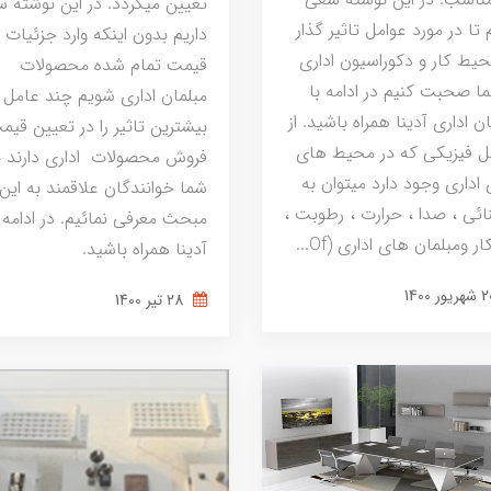
تعیین میگردد. در این نوشته 
 تا در مورد عوامل تاثیر گذار
داریم بدون اینکه وارد جزئیات
حیط کار و دکوراسیون اداری
قیمت تمام شده محصولات
ما صحبت کنیم در ادامه با
مبلمان اداری شویم چند عامل 
ن اداری آدینا همراه باشید. از
بیشترین تاثیر را در تعیین قیم
ل فیزیكی كه در محیط های
فروش محصولات اداری دارند ب
 اداری وجود دارد میتوان به
شما خوانندگان علاقمند به این
ائی ، صدا ، حرارت ، رطوبت ،
مبحث معرفی نمائیم. در ادامه ب
ار ومبلمان های اداری (Of...
آدینا همراه باشید.
28 تير 1400