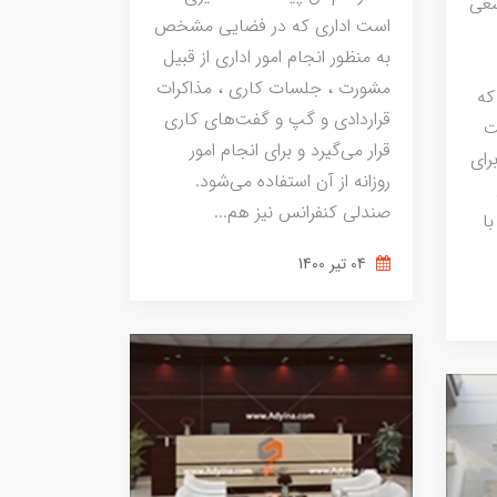
سعی
است اداری که در فضایی مشخص
به منظور انجام امور اداری از قبیل
مشورت ، جلسات کاری ، مذاکرات
که
قراردادی و گپ و گفت‌های کاری
ت
قرار می‌گیرد و برای انجام امور
رای
روزانه از آن استفاده می‌شود.
صندلی کنفرانس نیز هم...
ا
04 تير 1400