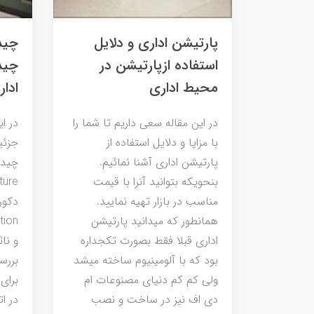
پارتیشن اداری و دلایل
چید
استفاده ازپارتیشن در
چید
محیط اداری
ادار
در این مقاله سعی داریم تا شما را
در ا
با مزایا و دلایل استفاده از
جزئی
پارتیشن اداری آشنا نمائیم.
بنحویکه بتوانید آنرا با قیمت
مناسب در بازار تهیه نمایید.
همانطور که میدانید پارتیشن
اداری قبلا فقط بصورت تکجداره
و نا
بود که با آلومینیوم ساخته میشد
بررس
ولی کم کم دنیای مصنوعات ام
برای
دی اف نیز در ساخت و نصب
در ا